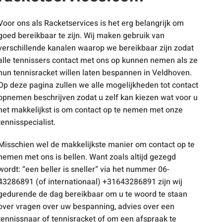
Voor ons als Racketservices is het erg belangrijk om
goed bereikbaar te zijn. Wij maken gebruik van
verschillende kanalen waarop we bereikbaar zijn zodat
alle tennissers contact met ons op kunnen nemen als ze
hun tennisracket willen laten bespannen in Veldhoven.
Op deze pagina zullen we alle mogelijkheden tot contact
opnemen beschrijven zodat u zelf kan kiezen wat voor u
het makkelijkst is om contact op te nemen met onze
tennisspecialist.
Misschien wel de makkelijkste manier om contact op te
nemen met ons is bellen. Want zoals altijd gezegd
wordt: “een beller is sneller” via het nummer 06-
43286891 (of internationaal) +31643286891 zijn wij
gedurende de dag bereikbaar om u te woord te staan
over vragen over uw bespanning, advies over een
tennissnaar of tennisracket of om een afspraak te