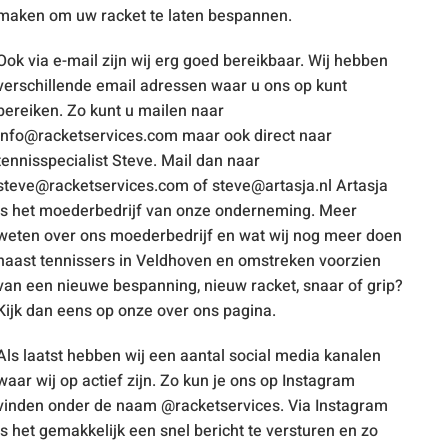
maken om uw racket te laten bespannen.
Ook via e-mail zijn wij erg goed bereikbaar. Wij hebben
verschillende email adressen waar u ons op kunt
bereiken. Zo kunt u mailen naar
info@racketservices.com
maar ook direct naar
tennisspecialist Steve. Mail dan naar
steve@racketservices.com
of
steve@artasja.nl
Artasja
is het moederbedrijf van onze onderneming. Meer
weten over ons moederbedrijf en wat wij nog meer doen
naast tennissers in Veldhoven en omstreken voorzien
van een nieuwe bespanning, nieuw racket, snaar of grip?
Kijk dan eens op onze over ons pagina.
Als laatst hebben wij een aantal social media kanalen
waar wij op actief zijn. Zo kun je ons op Instagram
vinden onder de naam
@racketservices
. Via Instagram
is het gemakkelijk een snel bericht te versturen en zo