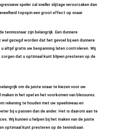
 agressieve speler zal sneller slijtage veroorzaken dan
oeveelheid topspin een groot effect op snaar
e tennissnaar zijn belangrijk. Een dunnere
oet wel gezegd worden dat het gevoel bij een dunnere
 u altijd gratis uw bespanning laten controleren. Wij
orgen dat u optimaal kunt blijven presteren op de
elangrijk om de juiste snaar te kiezen voor uw
l maken in het spel en het voorkomen van blessures.
jk om rekening te houden met uw speelniveau en
eter bij u passen dan de ander. Het is daarom aan te
ces. Wij kunnen u helpen bij het maken van de juiste
en optimaal kunt presteren op de tennisbaan.