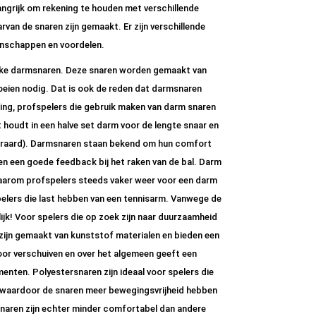
elangrijk om rekening te houden met verschillende
rvan de snaren zijn gemaakt. Er zijn verschillende
enschappen en voordelen.
lijke darmsnaren. Deze snaren worden gemaakt van
 koeien nodig. Dat is ook de reden dat darmsnaren
ening, profspelers die gebruik maken van darm snaren
t houdt in een halve set darm voor de lengte snaar en
teraard). Darmsnaren staan bekend om hun comfort
en een goede feedback bij het raken van de bal. Darm
 waarom profspelers steeds vaker weer voor een darm
elers die last hebben van een tennisarm. Vanwege de
ijk! Voor spelers die op zoek zijn naar duurzaamheid
 zijn gemaakt van kunststof materialen en bieden een
oor verschuiven en over het algemeen geeft een
enten. Polyestersnaren zijn ideaal voor spelers die
g waardoor de snaren meer bewegingsvrijheid hebben
snaren zijn echter minder comfortabel dan andere