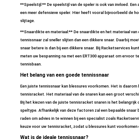
**Speelstijl:** De speelstijl van de speler is ook van invloed. Een
een meer defensieve speler. Hier heeft vooral bijvoorbeeld de h
slijtage.
**Snaardikte en materiaal:** De snaardikte en het materiaal van d
tennissnaar zal sneller slijten dan een dikkere snaar. Daarbij m
snaar betere is dan bij een dikkere snaar. Bij Racketservices kunt
meten uw bespanning na met een ERT300 apparaat om ervoor te z
tennisbaan.
Het belang van een goede tennissnaar
Een juiste tennissnaar kan blessures voorkomen. Het is daarom b
tennisracket. Het materiaal van de snaren kan een groot verschi
Bij het kiezen van de juiste tennisracket snaren is het belangri
speltype. Afhankelijk van deze factoren zal een bepaalde snaar b
raden om advies in te winnen bij een specialist zoals Racketservi
keuze voor uw tennisracket, zodat u blessures kunt voorkomen 
Wat is de ideale tennissnaar?