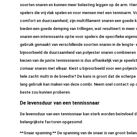
soorten snaren en kunnen meer belasting leggen op de arm. Hier
spelers die vrij vlak spelen en voor mensen met een tennisarm. V
comfort en duurzaamheid, zijn multifilament snaren een goede k
bieden een goede demping van trillingen, wat resulteert in meer c
snaren een interessante optie voor spelers die specifieke eigen
gebruik gemaakt van verschillende soorten snaren in de lengte- e
bijvoorbeeld de duurzaamheid van polyester snaren combineren 
kiezen van de juiste tennissnaren is dus afhankelijk van je speels
zomaar snaren met elkaar. Kiest u bijvoorbeeld voor een polyest
hele zacht multi in de breedte? De kans is groot dat de scherpe 
lang gebruik kan maken van deze combi. Neem snel contact op o
beste zou kunnen proberen.
De levensduur van een tennissnaar
De levensduur van een tennissnaar kan sterk worden beïnvloed do
belangrijkste factoren opgesomd:
**Snaar spanning:** De spanning van de snaar is van groot belang