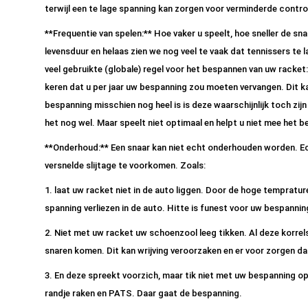
terwijl een te lage spanning kan zorgen voor verminderde contro
**Frequentie van spelen:** Hoe vaker u speelt, hoe sneller de sna
levensduur en helaas zien we nog veel te vaak dat tennissers te
veel gebruikte (globale) regel voor het bespannen van uw racket: 
keren dat u per jaar uw bespanning zou moeten vervangen. Dit k
bespanning misschien nog heel is is deze waarschijnlijk toch zijn
het nog wel. Maar speelt niet optimaal en helpt u niet mee het be
**Onderhoud:** Een snaar kan niet echt onderhouden worden. Echt
versnelde slijtage te voorkomen. Zoals:
1. laat uw racket niet in de auto liggen. Door de hoge temprature
spanning verliezen in de auto. Hitte is funest voor uw bespannin
2. Niet met uw racket uw schoenzool leeg tikken. Al deze korre
snaren komen. Dit kan wrijving veroorzaken en er voor zorgen da
3. En deze spreekt voorzich, maar tik niet met uw bespanning op 
randje raken en PATS. Daar gaat de bespanning.