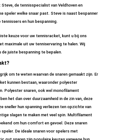
Steve, de tennisspecialist van Veldhoven en
lke speler welke snaar past. Steve is naast bespanner
e tennissers en hun bespanning.
iste keuze voor uw tennisracket, kunt u bij ons
et maximale uit uw tenniservaring te halen. Wij
 de juiste bespanning te bepalen.
akt?
angrijk om te weten waarvan de snaren gemaakt zijn. Er
acket kunnen bestaan, waaronder polyester
rm. Polyester snaren, ook wel monofilament
en het dan over duurzaamheid in de zin van, deze
ze sneller hun spanning verliezen ten opzichte van
tige slagen te maken met veel spin. Multifilament
 bekend om hun comfort en gevoel. Deze snaren
 speler. De ideale snaren voor spelers met
tic gut snaren zijn populaire keuzes vanwege hun