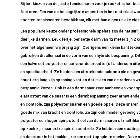
Bij het kiezen van de juiste tennissnaren voor je racket is het b
factoren. Een van de belangrijkste aspecten is het materiaal waa
soorten tennissnaren beschikbaar, elk met hun eigen unieke eig
Een populaire keuze onder professionele spelers zijn de natuur
dierlijke darmen. Leuk feitje, per setje darm van 12 meter zijn 2
over het algemeen vrij prijzig zijn. Overigens een kleine kanttek
gebruiken dit allemaal in de vorm van een hybride bespanning. Di
een halve set polyester snaar voor de breedte (of andersom ui
en speelbaarheid. Ze bieden een uitstekende balcontrole en gev
houdt erg lang zijn spanning vast en dat is een van de redenen
bespannig kiezen. Ook is een darmsnaar zeer aanbevolen voor sp
elasticiteit van de snaar is een darmbespanning zeer armvriendel
en controle, zijn polyester snaren een goede optie. Deze snaren
goede mix van kracht en controle. Ze zijn ook minder gevoelig v
polyester een hoger spinpotentieel van darm snaren of multifilam
op zoek zijn naar extra spin en controle. Ze hebben een coatin
en daardoor is het makkelijker om met topspin te spelen. Deze 