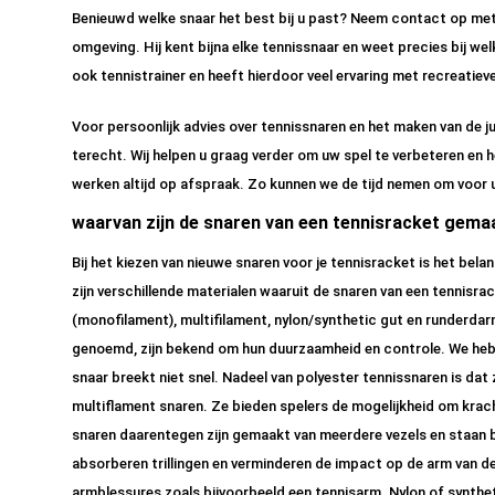
Benieuwd welke snaar het best bij u past? Neem contact op met 
omgeving. Hij kent bijna elke tennissnaar en weet precies bij we
ook tennistrainer en heeft hierdoor veel ervaring met recreatiev
Voor persoonlijk advies over tennissnaren en het maken van de ju
terecht. Wij helpen u graag verder om uw spel te verbeteren en h
werken altijd op afspraak. Zo kunnen we de tijd nemen om voor u
waarvan zijn de snaren van een tennisracket gema
Bij het kiezen van nieuwe snaren voor je tennisracket is het bel
zijn verschillende materialen waaruit de snaren van een tennisr
(monofilament), multifilament, nylon/synthetic gut en runderda
genoemd, zijn bekend om hun duurzaamheid en controle. We hebb
snaar breekt niet snel. Nadeel van polyester tennissnaren is dat 
multiflament snaren. Ze bieden spelers de mogelijkheid om krach
snaren daarentegen zijn gemaakt van meerdere vezels en staan
absorberen trillingen en verminderen de impact op de arm van de
armblessures zoals bijvoorbeeld een tennisarm. Nylon of synthe