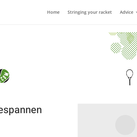
Home
Stringing your racket
Advice
bespannen